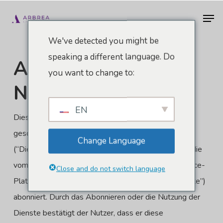
Zum
Men
Hauptinhalt
springen
We've detected you might be
speaking a different language. Do
Arbrea Suite -
you want to change to:
Nutzungsvertrag
EN
Diese Nutzungsvereinbarung (“Vereinbarung”) wird
geschlossen zwischen
Arbrea-Werkzeuge
Change Language
(“Dienstanbieter”) und die
Benutzer
(“Nutzer”), der die
vom Dienstanbieter über seine Software-as-a-Service-
Close and do not switch language
Plattform (“SaaS”) bereitgestellten Dienste (“Dienste”)
abonniert. Durch das Abonnieren oder die Nutzung der
Dienste bestätigt der Nutzer, dass er diese