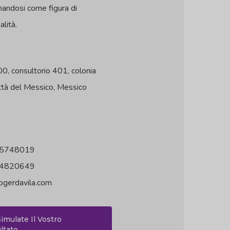
onandosi come figura di
alità.
0, consultorio 401, colonia
ttà del Messico, Messico
5748019
4820649
ogerdavila.com
Simulate Il Vostro
ltato