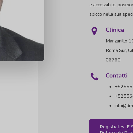
e accessibile, posizi
spicco nella sua speci
Clinica
Manzanillo 10
Roma Sur, Ci
06760
Contatti
+52555
+52556
info@drr
Registratevi E 
Potenziale Risu