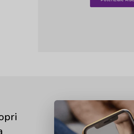
opri
a