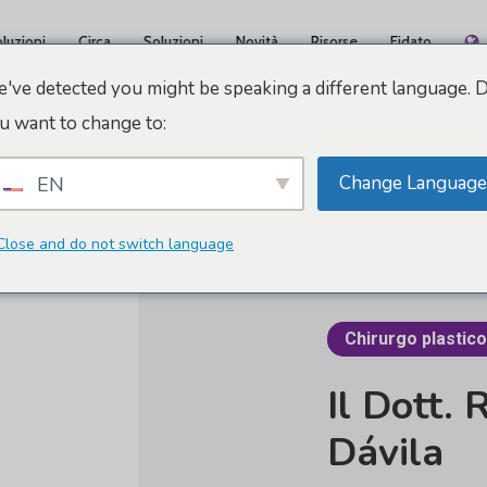
luzioni
Circa
Soluzioni
Novità
Risorse
Fidato
've detected you might be speaking a different language. 
u want to change to:
Change Language
EN
Close and do not switch language
Chirurgo plastico
Il Dott.
R
Dávila