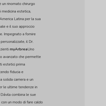
 un rinomato chirurgo
i medicina estetica,
l'America Latina per la sua
ale e il suo approccio
te. Impegnato a fornire
personalizzate, il Dr.
azienti
myArbrea
Uno
co avanzato che permette
ati estetici prima
tendo fiducia e
a solida carriera e un
r le ultime tendenze in
. Dávila combina le sue
con un modo di fare caldo