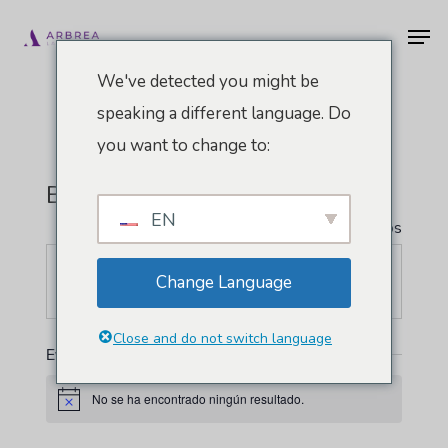
Ir
Men
al
contenido
We've detected you might be
principal
speaking a different language. Do
you want to change to:
BAPS
EN
" Todos los Eventos
Página
Change Language
https://baps.global/3be/
web
Close and do not switch language
Eventos de este organizador
No se ha encontrado ningún resultado.
Aviso