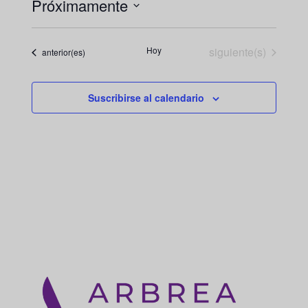
Próximamente
Seleccionar
fecha.
Eventos
Hoy
siguiente(s)
Eventos
anterior(es)
Suscribirse al calendario