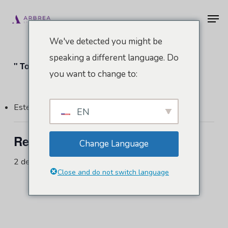
Ir
Men
al
contenido
We've detected you might be
principal
speaking a different language. Do
" Todos los Eventos
you want to change to:
Este evento ha pasado.
EN
Reunión Estética 2024
Change Language
2 de mayo de 2024
-
5 de mayo de 2024
Close and do not switch language