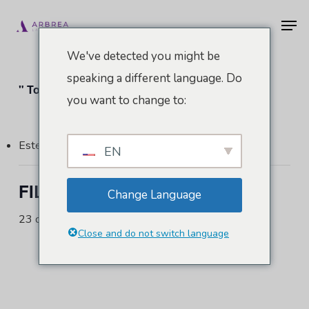
Ir
Men
al
contenido
We've detected you might be
principal
speaking a different language. Do
" Todos los Eventos
you want to change to:
Este evento ha pasado.
EN
FILACP 2024
Change Language
23 de abril de 2024
-
26 de abril de 2024
Close and do not switch language