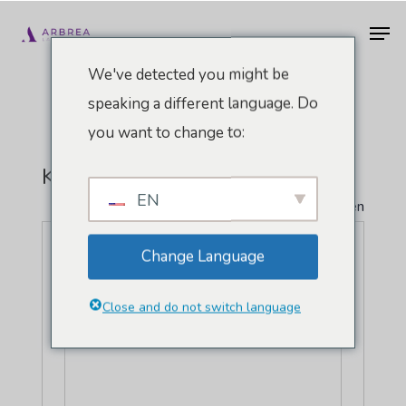
Zum
Men
Hauptinhalt
springen
We've detected you might be
speaking a different language. Do
you want to change to:
Königliche Palmenhalle
EN
" Alle Veranstaltungen
Adresse
R. Mns Luís Fernandes de Abreu, 311
Change Language
Campinas
,
Sao Paolo
13051-093
Brasilien
Close and do not switch language
Wegbeschreibung