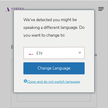
Zum
Men
Hauptinhalt
springen
We've detected you might be
speaking a different language. Do
you want to change to:
Istanbul, Türkei
EN
" Alle Veranstaltungen
Change Language
Close and do not switch language