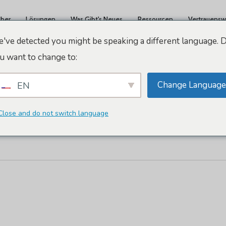
ber
Lösungen
Was Gibt's Neues
Ressourcen
Vertrauensw
've detected you might be speaking a different language. 
u want to change to:
Change Language
EN
Close and do not switch language