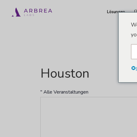
Zum
Lösungen
Ü
Hauptinhalt
springen
We
yo
Houston
" Alle Veranstaltungen