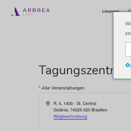
Zum
Lösungen
Ü
Hauptinhalt
springen
We
yo
Tagungszentrum
" Alle Veranstaltungen
Adresse
R. 4, 1400 - St. Central
Goiânia
,
74025-020
Brasilien
Wegbeschreibung