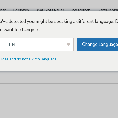
ber
Lösungen
Was Gibt's Neues
Ressourcen
Vertrauensw
've detected you might be speaking a different language. 
u want to change to:
Change Language
EN
 Goiânia
Close and do not switch language