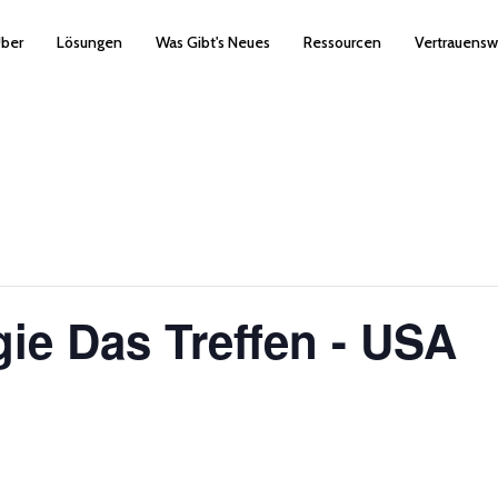
ber
Lösungen
Was Gibt's Neues
Ressourcen
Vertrauensw
gie Das Treffen - USA