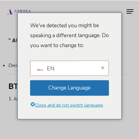
Zum
Men
Hauptinhalt
springen
We've detected you might be
speaking a different language. Do
" Alle Veranstaltungen
you want to change to:
Diese Veranstaltung hat bereits stattgefunden.
EN
BTS - Stockholm
Change Language
1. Juni 2023
-
Juni 3, 2023
Close and do not switch language