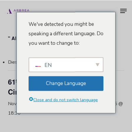
Zum
Men
Hauptinhalt
springen
We've detected you might be
speaking a different language. Do
" Alle Veranstaltungen
you want to change to:
Diese Veranstaltung hat bereits stattgefunden.
EN
61º Congresso Brasileiro de
Change Language
Cirurgia Plástica
Close and do not switch language
November 12, 2025 @ 07:30
-
November 15, 2025 @
18:30