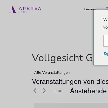
Zum
Lösungen
Ü
Hauptinhalt
springen
We
yo
Vollgesicht Glob
" Alle Veranstaltungen
Veranstaltungen von die
Anstehende
Heute
Datum
wählen.