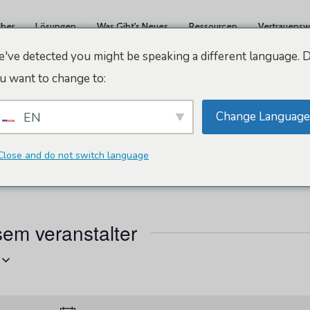
ber
Lösungen
Was Gibt's Neues
Ressourcen
Vertrauensw
've detected you might be speaking a different language. 
u want to change to:
Change Language
EN
al
Close and do not switch language
sem veranstalter