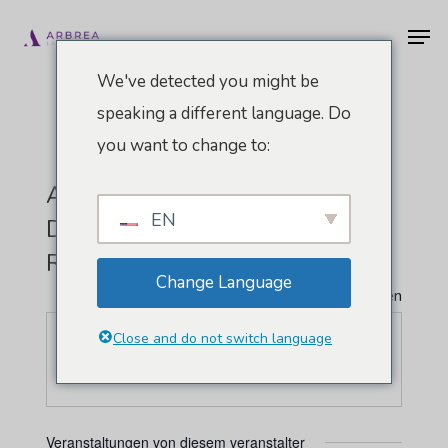
Zum
Men
Hauptinhalt
springen
We've detected you might be
speaking a different language. Do
you want to change to:
AMCPER - Asociación Mexicana
EN
De Cirugía Plástica, Estética Y
Reconstructiva, A.C.
Change Language
" Alle Veranstaltungen
Close and do not switch language
Webseite
https://cirugiaplastica.mx/
Veranstaltungen von diesem veranstalter