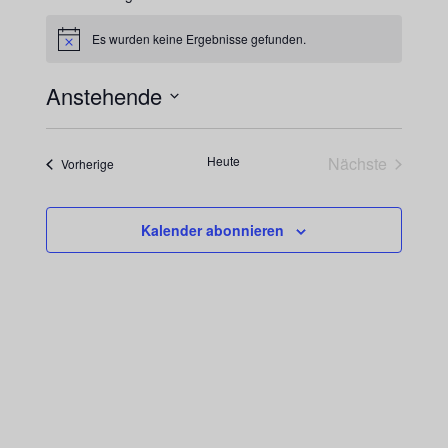
Es wurden keine Ergebnisse gefunden.
Hinweis
Anstehende
Datum
wählen.
Heute
Nächste
Veranstaltungen
Vorherige
Veranstaltu
Kalender abonnieren