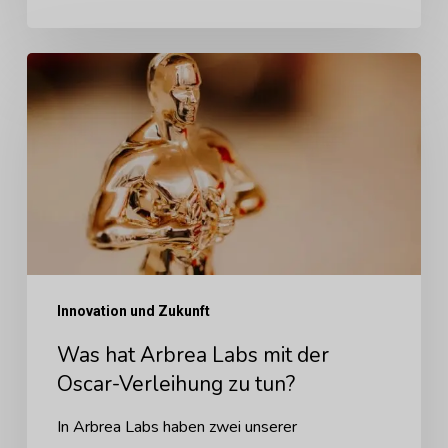
Was
hat
Arbrea
Labs
mit
der
Oscar-
Verleihung
Innovation und Zukunft
zu
Was hat Arbrea Labs mit der
tun?
Oscar-Verleihung zu tun?
In Arbrea Labs haben zwei unserer