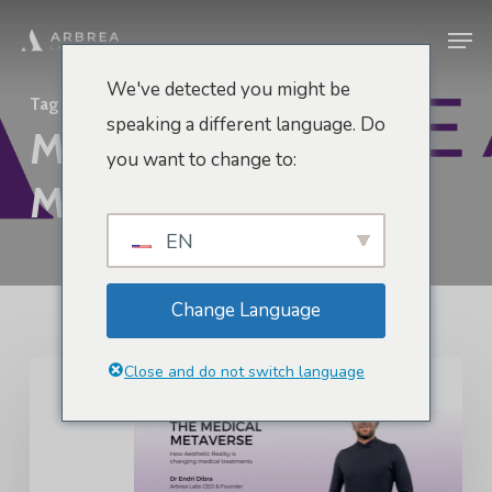
Zum
Men
Hauptinhalt
springen
We've detected you might be
Tag
speaking a different language. Do
Medizinisches
you want to change to:
Metaversum
EN
Change Language
Close and do not switch language
Das
medizinische
Metaversum
-