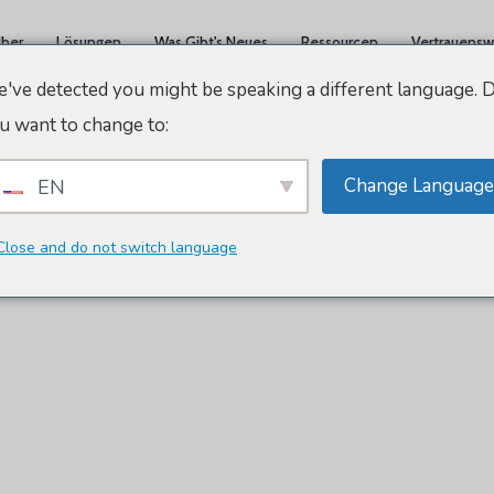
ber
Lösungen
Was Gibt's Neues
Ressourcen
Vertrauensw
've detected you might be speaking a different language. 
u want to change to:
Change Language
EN
Close and do not switch language