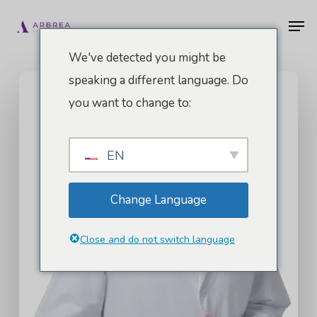
Zum
Men
Hauptinhalt
springen
We've detected you might be
speaking a different language. Do
you want to change to:
EN
Change Language
Close and do not switch language