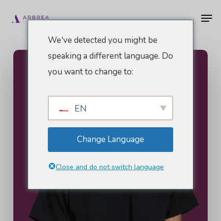
Zum
Men
Hauptinhalt
springen
We've detected you might be
speaking a different language. Do
you want to change to:
EN
Change Language
Close and do not switch language