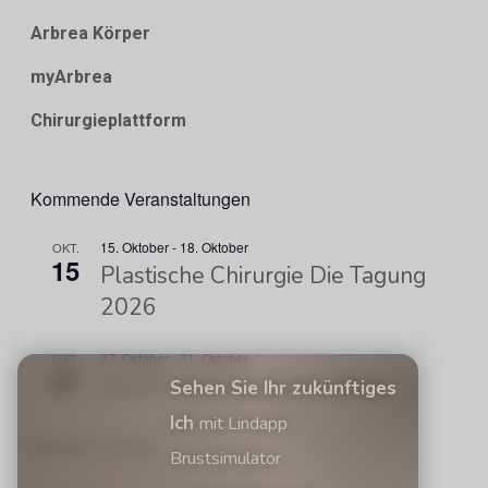
Arbrea Körper
myArbrea
Chirurgieplattform
Kommende Veranstaltungen
15. Oktober
-
18. Oktober
OKT.
15
Plastische Chirurgie Die Tagung
2026
27. Oktober
-
31. Oktober
OKT.
27
ISAPS-Weltkongress 2026
Sehen Sie Ihr zukünftiges
Ich
mit Lindapp
Kalender anzeigen
Brustsimulator