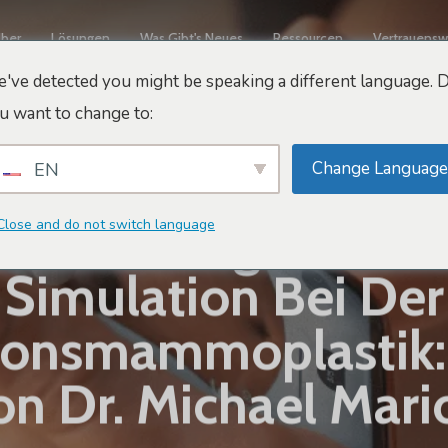
ber
Lösungen
Was Gibt's Neues
Ressourcen
Vertrauensw
've detected you might be speaking a different language. 
u want to change to:
Change Language
EN
Veröffentlichungen
zen Der Augmented-
Close and do not switch language
Simulation Bei Der
onsmammoplastik: 
on Dr. Michael Mari