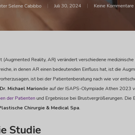
ter
Selene Cabibbo
Juli 30, 2024
Keine Kommentare
ät (Augmented Reality, AR) verändert verschiedene medizinische B
reiche, in denen AR einen bedeutenden Einfluss hat, ist die Aug
orherzusagen, ist bei der Patientenberatung nach wie vor entsch
Dr. Michael Marion
die auf der ISAPS-Olympiade Athen 2023 vo
gen der Patienten
und Ergebnisse bei Brustvergrößerungen. Die E
Plastische Chirurgie & Medical Spa
.
ie Studie