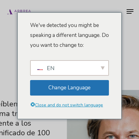
Ir
Men
al
contenido
We've detected you might be
principal
speaking a different language. Do
you want to change to:
Lo Que Dicen
Nuestros Médicos
EN
Change Language
blemente fácil
Close and do not switch language
a tres fotos y
te a los
ificado de 100