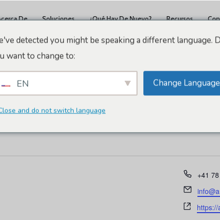
Acerca De
Soluciones
¿Qué Hay De Nuevo?
Recursos
Con
've detected you might be speaking a different language. 
u want to change to:
Change Language
EN
brea
Close and do not switch language
Teléfo
+41 78
Correo
info@a
electró
Página
https:/
web