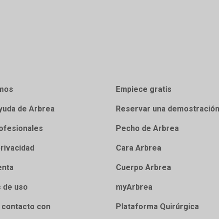
mos
Empiece gratis
yuda de Arbrea
Reservar una demostració
ofesionales
Pecho de Arbrea
privacidad
Cara Arbrea
enta
Cuerpo Arbrea
 de uso
myArbrea
 contacto con
Plataforma Quirúrgica