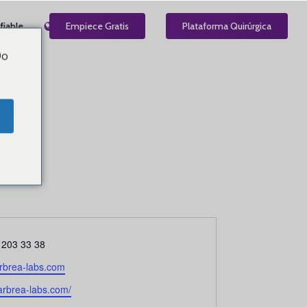
fiable
ES
Empiece Gratis
Plataforma Quirúrgica
Do
no
 203 33 38
rbrea-labs.com
nico
/arbrea-labs.com/