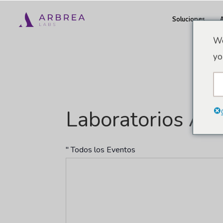
Ir
Soluciones
al
contenido
We
principal
yo
Laboratorios Ar
" Todos los Eventos