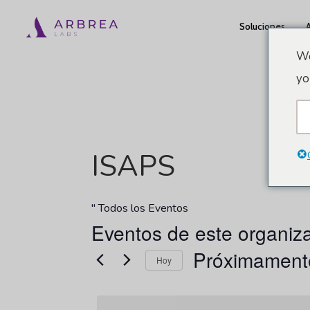
Ir
Soluciones
al
contenido
We
principal
yo
ISAPS
" Todos los Eventos
Eventos de este organiz
Próximament
Hoy
Seleccionar
fecha.