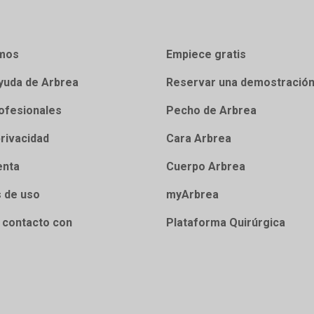
mos
Empiece gratis
yuda de Arbrea
Reservar una demostració
ofesionales
Pecho de Arbrea
privacidad
Cara Arbrea
enta
Cuerpo Arbrea
 de uso
myArbrea
 contacto con
Plataforma Quirúrgica