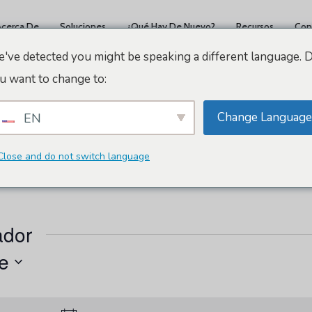
Acerca De
Soluciones
¿Qué Hay De Nuevo?
Recursos
Con
've detected you might be speaking a different language. 
u want to change to:
Change Language
EN
Close and do not switch language
ador
e