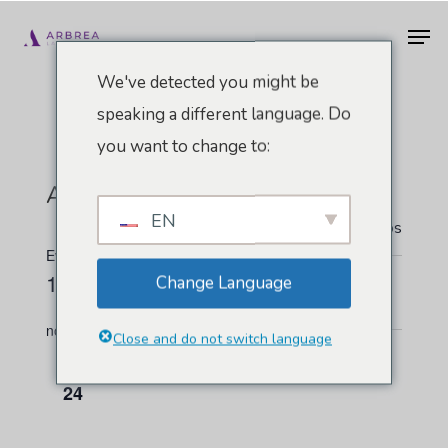
Ir
Men
al
contenido
We've detected you might be
principal
speaking a different language. Do
you want to change to:
AECEP
EN
" Todos los Eventos
Eventos de este organizador
11/24/2022
 - 
8/10/2026
Change Language
Seleccionar
noviembre 2022
Close and do not switch language
fecha.
JUE
24