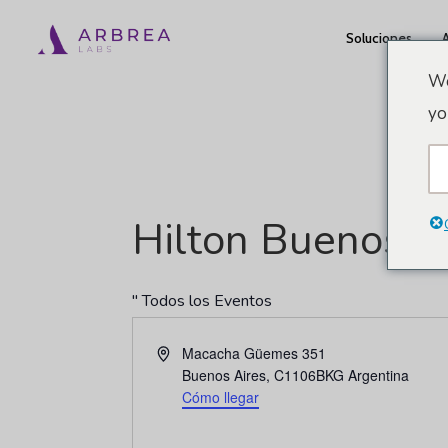
Ir
Soluciones
al
contenido
We
principal
yo
Hilton Buenos A
" Todos los Eventos
Dirección
Macacha Güemes 351
Buenos Aires
,
C1106BKG
Argentina
Cómo llegar