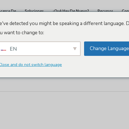
Acerca De
Soluciones
¿Qué Hay De Nuevo?
Recursos
Con
've detected you might be speaking a different language. 
u want to change to:
Change Language
EN
ires
Close and do not switch language