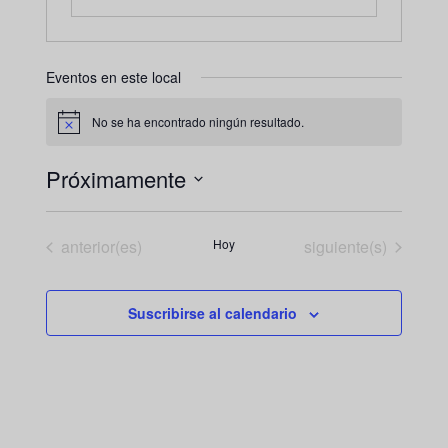
Eventos en este local
No se ha encontrado ningún resultado.
Aviso
Próximamente
Seleccionar
fecha.
Eventos
Eventos
anterior(es)
Hoy
siguiente(s)
Suscribirse al calendario