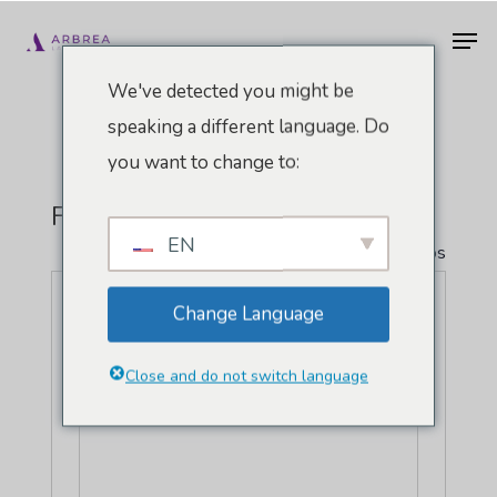
Ir
Men
al
contenido
We've detected you might be
principal
speaking a different language. Do
you want to change to:
Florianópolis
EN
" Todos los Eventos
Dirección
Florianópolis
,
Brasil
Change Language
Cómo llegar
Close and do not switch language