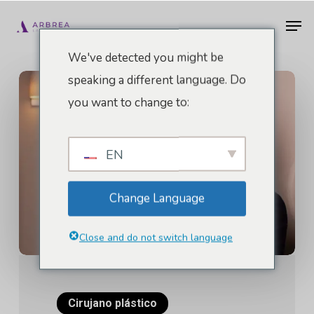
Ir
Men
al
contenido
We've detected you might be
principal
speaking a different language. Do
you want to change to:
EN
Change Language
Close and do not switch language
Cirujano plástico