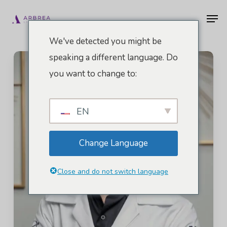
Ir
Men
al
contenido
We've detected you might be
principal
speaking a different language. Do
you want to change to:
EN
Change Language
Close and do not switch language