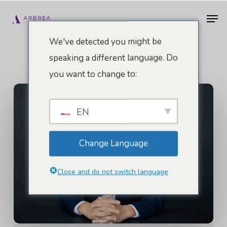
Ir
Men
al
contenido
We've detected you might be
principal
speaking a different language. Do
you want to change to:
EN
Change Language
Close and do not switch language