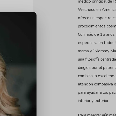
médico principal de R
Wellness en America
ofrece un espectro 
procedimientos cosmé
Con más de 15 años d
especializa en todos
mama y “Mommy Make
una filosofía centrad
dirigida por el pacien
combina la excelencia
atención compasiva 
para ayudar a los pac
interior y exterior.
Para mejorar aún más