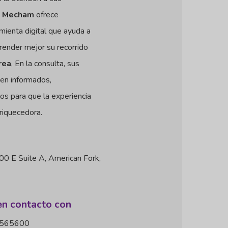
se Mecham
ofrece
amienta digital que ayuda a
render mejor su recorrido
rea
, En la consulta, sus
en informados,
os para que la experiencia
riquecedora.
0 E Suite A, American Fork,
n contacto con
565600