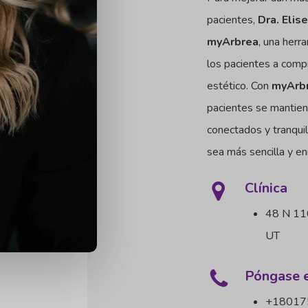
pacientes,
Dra. Eli
myArbrea
, una herr
los pacientes a comp
estético. Con
myArb
pacientes se mantien
conectados y tranquil
sea más sencilla y en
Clínica
48 N 110
UT
Póngase e
+18017