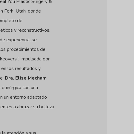
eal You Plastic Surgery &
n Fork, Utah, donde
completo de
ticos y reconstructivos.
e experiencia, se
 los procedimientos de
overs”. Impulsada por
a en los resultados y
te,
Dra. Elise Mecham
 quirúrgica con una
en un entorno adaptado
ientes a abrazar su belleza
 la atención a sus