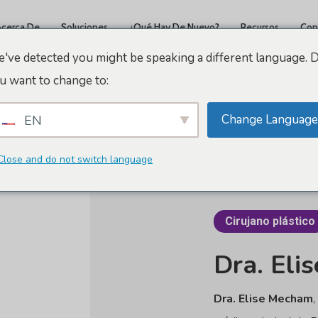
Acerca De
Soluciones
¿Qué Hay De Nuevo?
Recursos
Con
've detected you might be speaking a different language. 
u want to change to:
Change Language
EN
Close and do not switch language
Cirujano plástico
Dra.
Elis
Dra. Elise Mecham
,