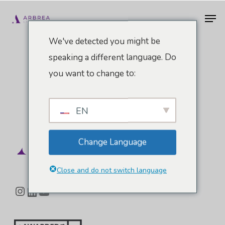
Ir
Men
al
contenido
We've detected you might be
principal
speaking a different language. Do
you want to change to:
EN
Change Language
Close and do not switch language
Instagram
LinkedIn
YouTube