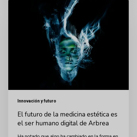
El
futuro
de
la
medicina
estética
es
el
ser
humano
Innovación y futuro
digital
de
El futuro de la medicina estética es
Arbrea
el ser humano digital de Arbrea
Ha notado que algo ha cambiado en la forma en