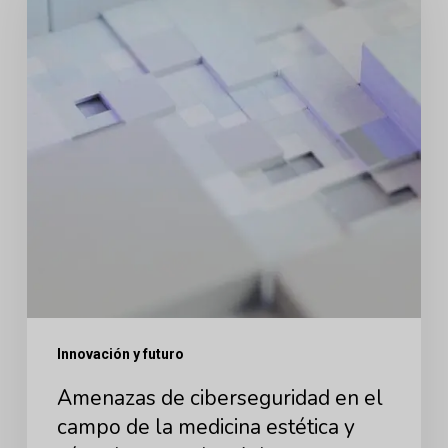
ciberseguridad
en
el
campo
de
la
medicina
estética
y
cómo
las
resuelve
Innovación y futuro
Arbrea
Amenazas de ciberseguridad en el
campo de la medicina estética y