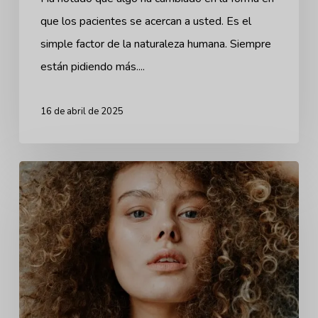
que los pacientes se acercan a usted. Es el
simple factor de la naturaleza humana. Siempre
están pidiendo más....
16 de abril de 2025
Ozempic
Face:
Un
nuevo
reto
para
los