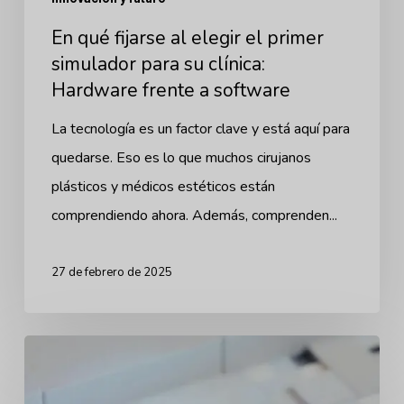
para
En qué fijarse al elegir el primer
su
simulador para su clínica:
clínica:
Hardware frente a software
Hardware
frente
La tecnología es un factor clave y está aquí para
a
quedarse. Eso es lo que muchos cirujanos
software
plásticos y médicos estéticos están
comprendiendo ahora. Además, comprenden...
27 de febrero de 2025
Amenazas
de