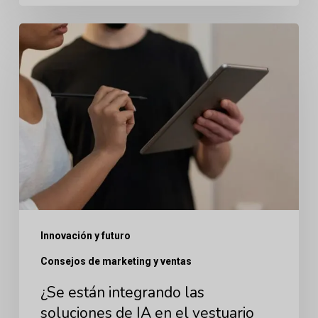
¿Se
están
integrando
las
soluciones
de
IA
en
el
Innovación y futuro
vestuario
médico
Consejos de marketing y ventas
estético?
¿Se están integrando las
soluciones de IA en el vestuario