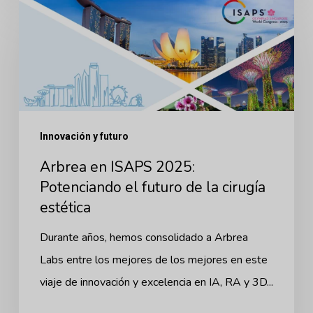
Arbrea
en
ISAPS
2025:
Potenciando
el
futuro
Innovación y futuro
de
Arbrea en ISAPS 2025:
la
Potenciando el futuro de la cirugía
cirugía
estética
estética
Durante años, hemos consolidado a Arbrea
Labs entre los mejores de los mejores en este
viaje de innovación y excelencia en IA, RA y 3D...