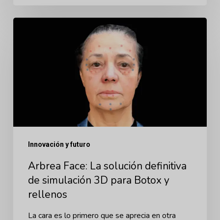
Arbrea
Face:
La
solución
definitiva
de
simulación
3D
Innovación y futuro
para
Arbrea Face: La solución definitiva
Botox
de simulación 3D para Botox y
y
rellenos
rellenos
La cara es lo primero que se aprecia en otra