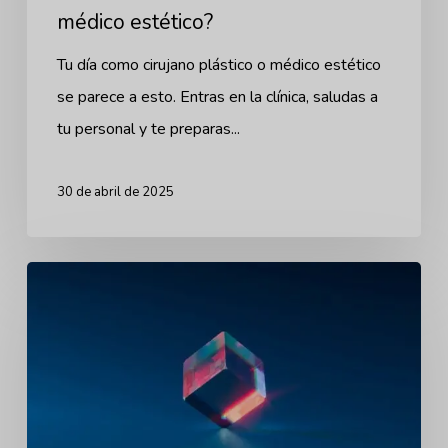
médico estético?
Tu día como cirujano plástico o médico estético
se parece a esto. Entras en la clínica, saludas a
tu personal y te preparas...
30 de abril de 2025
Solución
de
problemas
de
estética
médica