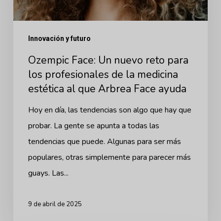
profesionales
de
Innovación y futuro
la
medicina
Ozempic Face: Un nuevo reto para
estética
los profesionales de la medicina
estética al que Arbrea Face ayuda
al
que
Hoy en día, las tendencias son algo que hay que
Arbrea
probar. La gente se apunta a todas las
Face
tendencias que puede. Algunas para ser más
ayuda
populares, otras simplemente para parecer más
guays. Las...
9 de abril de 2025