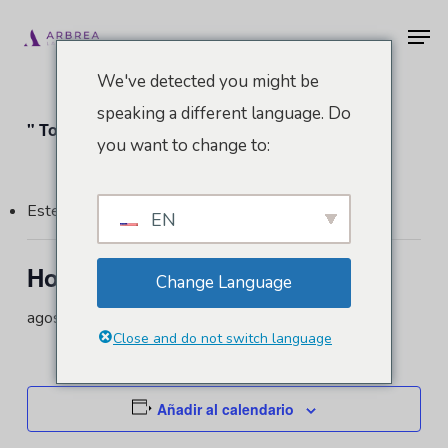
Ir
Men
al
contenido
We've detected you might be
principal
speaking a different language. Do
" Todos los Eventos
you want to change to:
Este evento ha pasado.
EN
Hotel Sheraton Vitoria
Change Language
agosto 6 @ 15:37
Close and do not switch language
Añadir al calendario